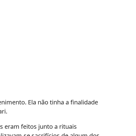
nimento. Ela não tinha a finalidade
ri.
eram feitos junto a rituais
alizavam-se sacrifícios de algum dos