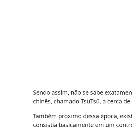
jogo
de
futebol
Sendo assim, não se sabe exatamente
chinês, chamado TsüTsü, a cerca de 
Também próximo dessa época, existi
consistia basicamente em um control