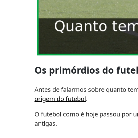
Juiz
de
Os primórdios do fute
futebol
olhando
o
Antes de falarmos sobre quanto tem
relógio
origem do futebol
.
marcando
o
O futebol como é hoje passou por u
tempo
antigas.
de
um