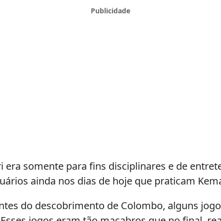
era somente para fins disciplinares e de entrete
tuários ainda nos dias de hoje que praticam Kema
ntes do descobrimento de Colombo, alguns jogos 
. Esses jogos eram tão macabros que no final, re