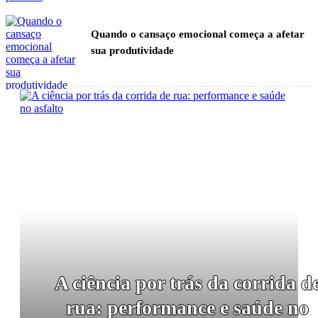
Quando o cansaço emocional começa a afetar
sua produtividade
Como cuidar dos seus óculos de esportes para
aumentar a durabilidade?
Como combinar segurança e estilo ao escolher
um capacete de moto?
A ciência por trás da corrida d
Roteiro confortável para explorar o litoral do
rua: performance e saúde no
estado do Rio Grande do Norte