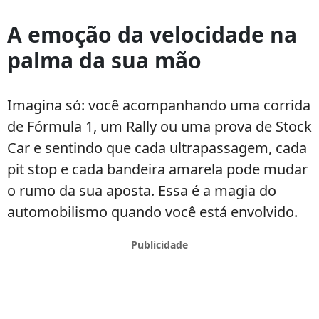
Automobilismo
nas
A emoção da velocidade na
Apostas:
palma da sua mão
Motivos
para
a
Imagina só: você acompanhando uma corrida
Velocidade
de Fórmula 1, um Rally ou uma prova de Stock
ser
seu
Car e sentindo que cada ultrapassagem, cada
foco
pit stop e cada bandeira amarela pode mudar
o rumo da sua aposta. Essa é a magia do
automobilismo quando você está envolvido.