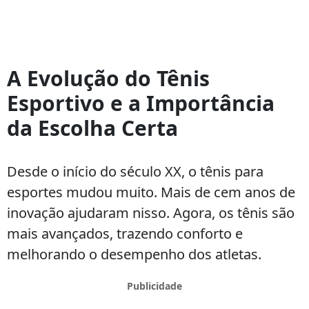
Quais
são
A Evolução do Tênis
as
Esportivo e a Importância
Melhores
Marcas
da Escolha Certa
de
Tênis
Esportivos:
Desde o início do século XX, o tênis para
Top
esportes mudou muito. Mais de cem anos de
Performance
inovação ajudaram nisso. Agora, os tênis são
e
mais avançados, trazendo conforto e
Estilo
melhorando o desempenho dos atletas.