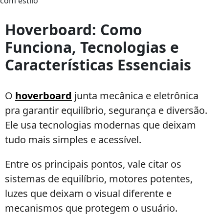
Hoverboard:
equilíbrio
Hoverboard: Como
e
Funciona, Tecnologias e
diversão
para
Características Essenciais
todas
as
idades
O
hoverboard
junta mecânica e eletrônica
com
pra garantir equilíbrio, segurança e diversão.
estilo
Ele usa tecnologias modernas que deixam
tudo mais simples e acessível.
Entre os principais pontos, vale citar os
sistemas de equilíbrio, motores potentes,
luzes que deixam o visual diferente e
mecanismos que protegem o usuário.