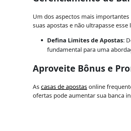
Um dos aspectos mais importantes 
suas apostas e não ultrapasse esse l
Defina Limites de Apostas
: 
fundamental para uma aborda
Aproveite Bônus e Pr
As
casas de apostas
online frequent
ofertas pode aumentar sua banca ini