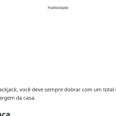
ackjack, você deve sempre dobrar com um total d
margem da casa.
nca