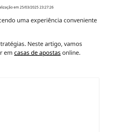
alização em
25/03/2025 23:27:26
ecendo uma experiência conveniente
tratégias. Neste artigo, vamos
ar em
casas de apostas
online.