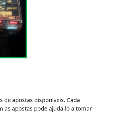
os de apostas disponíveis. Cada
m as apostas pode ajudá-lo a tomar