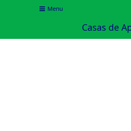
Sporting
Menu
Forever
Casas de Ap