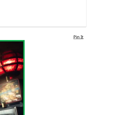
Pin It