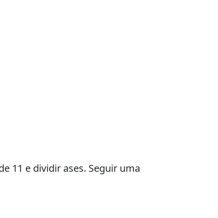
e 11 e dividir ases. Seguir uma