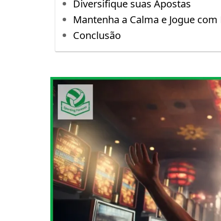
Diversifique suas Apostas
Mantenha a Calma e Jogue com 
Conclusão