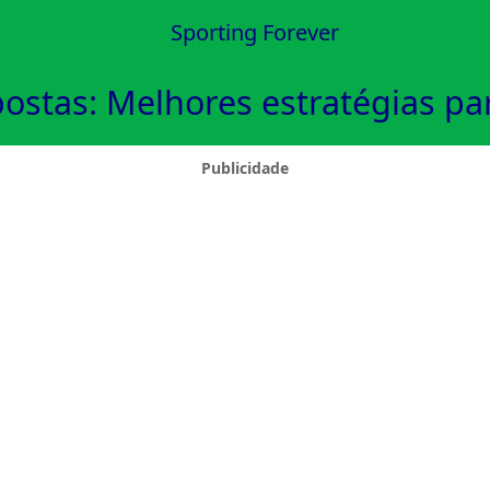
Sporting Forever
ostas: Melhores estratégias par