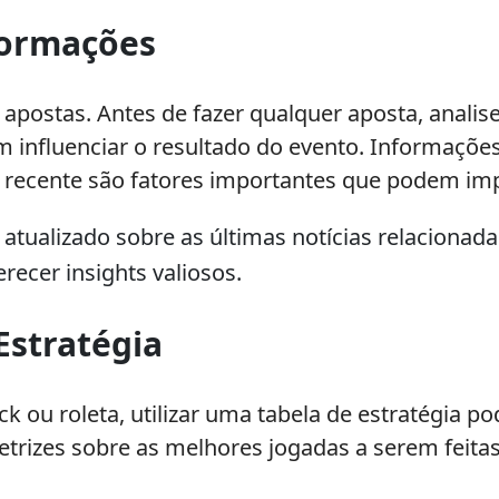
formações
apostas. Antes de fazer qualquer aposta, analise 
influenciar o resultado do evento. Informações
recente são fatores importantes que podem imp
atualizado sobre as últimas notícias relacionad
recer insights valiosos.
Estratégia
k ou roleta, utilizar uma tabela de estratégia p
etrizes sobre as melhores jogadas a serem feit