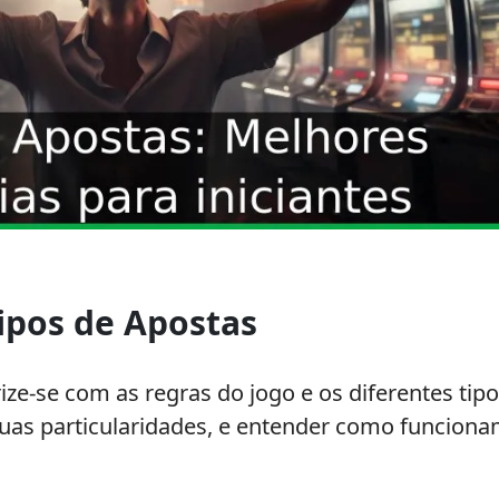
ipos de Apostas
ize-se com as regras do jogo e os diferentes tip
suas particularidades, e entender como funciona