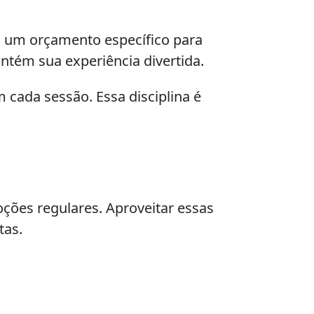
a um orçamento específico para
antém sua experiência divertida.
 cada sessão. Essa disciplina é
ões regulares. Aproveitar essas
tas.